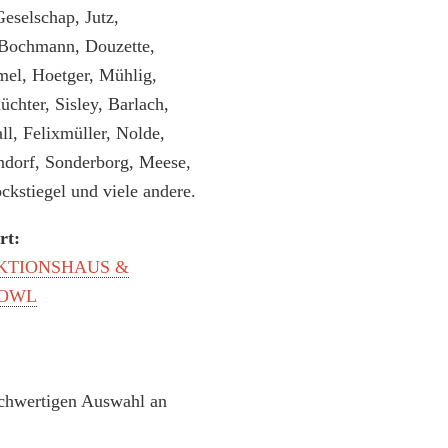
eselschap, Jutz,
Bochmann, Douzette,
el, Hoetger, Mühlig,
chter, Sisley, Barlach,
ll, Felixmüller, Nolde,
dorf, Sonderborg, Meese,
ckstiegel und viele andere.
rt:
AUKTIONSHAUS &
 OWL
chwertigen Auswahl an