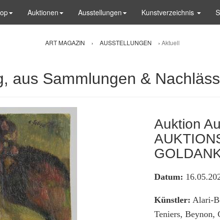
hop
Auktionen
Ausstellungen
Kunstverzeichnis
S
ART MAGAZIN
›
AUSSTELLUNGEN
›
Aktuell
g, aus Sammlungen & Nachlässe
Auktion A
AUKTION
GOLDANK
Datum:
16.05.202
Künstler:
Alari-Bo
Teniers, Beynon, 