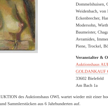
Dommelshuisen, G
Weidenbach, von 
Eckenbrecher, Ham
Modersohn, Wiethü
Baumeister, Chaga
Avramides, Immen
Piene, Trockel, Bö
Veranstalter & O
Auktionshaus 
GOLDANKAUF
33602 Bielefeld
Am Bach 1a
KTION des Auktionshaus OWL wartet wieder mit einer ho
 und Sammlerstücken aus 6 Jahrhunderten auf.