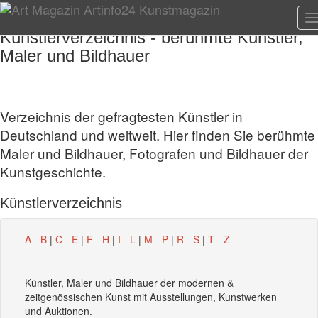
T
n
Künstlerverzeichnis - berühmte Künstler,
Maler und Bildhauer
Verzeichnis der gefragtesten Künstler in
Deutschland und weltweit. Hier finden Sie berühmte
Maler und Bildhauer, Fotografen und Bildhauer der
Kunstgeschichte.
Künstlerverzeichnis
A - B
|
C - E
|
F - H
|
I - L
|
M - P
|
R - S
|
T - Z
Künstler, Maler und Bildhauer der modernen &
zeitgenössischen Kunst mit Ausstellungen, Kunstwerken
und Auktionen.