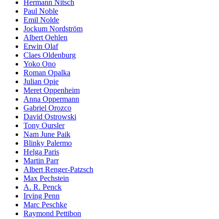
Hermann Nitsch
Paul Noble
Emil Nolde
Jockum Nordström
Albert Oehlen
Erwin Olaf
Claes Oldenburg
Yoko Ono
Roman Opalka
Julian Opie
Meret Oppenheim
Anna Oppermann
Gabriel Orozco
David Ostrowski
Tony Oursler
Nam June Paik
Blinky Palermo
Helga Paris
Martin Parr
Albert Renger-Patzsch
Max Pechstein
A. R. Penck
Irving Penn
Marc Peschke
Raymond Pettibon