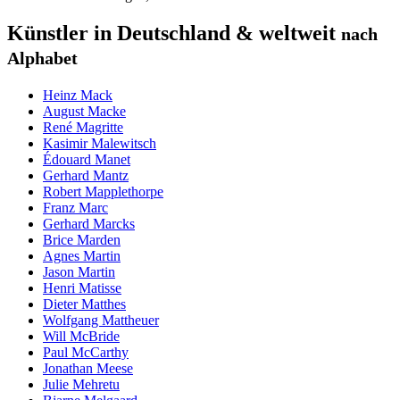
Künstler in Deutschland & weltweit
nach
Alphabet
Heinz Mack
August Macke
René Magritte
Kasimir Malewitsch
Édouard Manet
Gerhard Mantz
Robert Mapplethorpe
Franz Marc
Gerhard Marcks
Brice Marden
Agnes Martin
Jason Martin
Henri Matisse
Dieter Matthes
Wolfgang Mattheuer
Will McBride
Paul McCarthy
Jonathan Meese
Julie Mehretu