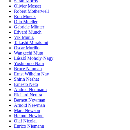
Sarah Morris
Olivier Mosset
Robert Motherwell
Ron Mueck
Otto Mueller
Gabriele Münter
Edvard Munch
Vik Muniz
Takashi Murakami
Oscar Murillo
Wangechi Mutu
László Moholy-Nagy
Yoshitomo Nara
Bruce Nauman
Ernst Wilhelm Nay
Shirin Neshat
Ernesto Neto
Andrea Neumann
Richard Neutra
Barnett Newman
Arnold Newman
Marc Newson
Helmut Newton
Olaf Nicolai
Enrico Niemann