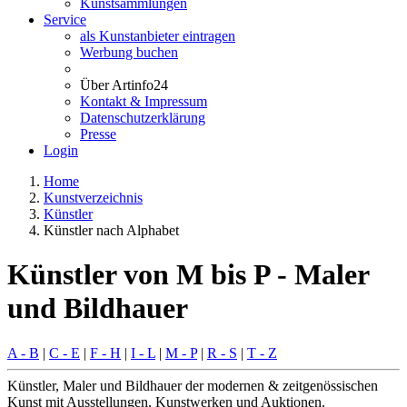
Kunstsammlungen
Service
als Kunstanbieter eintragen
Werbung buchen
Über Artinfo24
Kontakt & Impressum
Datenschutzerklärung
Presse
Login
Home
Kunstverzeichnis
Künstler
Künstler nach Alphabet
Künstler von M bis P - Maler
und Bildhauer
A - B
|
C - E
|
F - H
|
I - L
|
M - P
|
R - S
|
T - Z
Künstler, Maler und Bildhauer der modernen & zeitgenössischen
Kunst mit Ausstellungen, Kunstwerken und Auktionen.