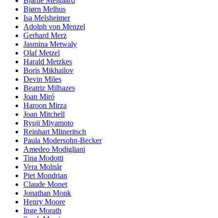
Bjarne Melgaard
Bjørn Melhus
Isa Melsheimer
Adolph von Menzel
Gerhard Merz
Jasmina Metwaly
Olaf Metzel
Harald Metzkes
Boris Mikhailov
Devin Miles
Beatriz Milhazes
Joan Miró
Haroon Mirza
Joan Mitchell
Ryuji Miyamoto
Reinhart Mlineritsch
Paula Modersohn-Becker
Amedeo Modigliani
Tina Modotti
Vera Molnár
Piet Mondrian
Claude Monet
Jonathan Monk
Henry Moore
Inge Morath