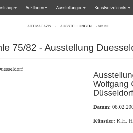
nstshop
Auktionen
Ausstellungen
Kunstverzeichnis
ART MAGAZIN
›
AUSSTELLUNGEN
›
Aktuell
le 75/82 - Ausstellung Duessel
Ausstellun
Wolfgang
Düsseldor
Datum:
08.02.200
Künstler:
K.H. H