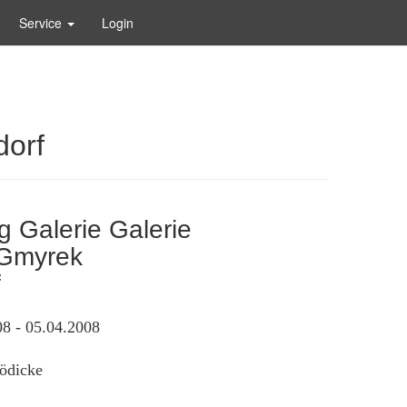
Service
Login
dorf
g Galerie Galerie
 Gmyrek
f
8 - 05.04.2008
ödicke