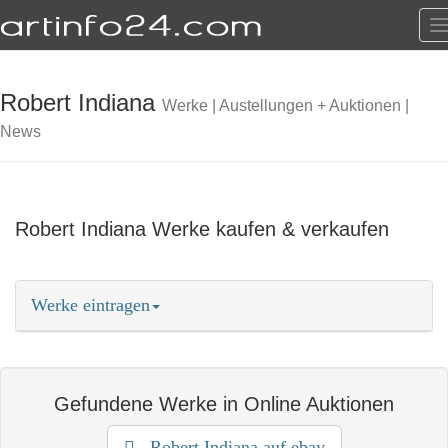
T
n
Robert Indiana
Werke | Austellungen + Auktionen |
News
Robert Indiana Werke kaufen & verkaufen
Werke eintragen
Termine eintragen
Kunstwerke eintragen
Gefundene Werke in Online Auktionen
als Anbieter eintragen
mehr erfahren
Robert Indiana auf ebay