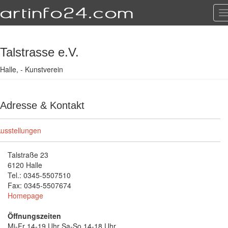
T
n
Talstrasse e.V.
Halle, - Kunstverein
Adresse & Kontakt
usstellungen
Talstraße 23
6120 Halle
Tel.: 0345-5507510
Fax: 0345-5507674
Homepage
Öffnungszeiten
Mi-Fr 14-19 Uhr Sa-So 14-18 Uhr