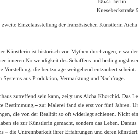
10623 Berlin
Knesebeckstraße 
 zweite Einzelausstellung der französischen Künstlerin Aïcha
er Künstlerin ist historisch von Mythen durchzogen, etwa de
iner inneren Notwendigkeit des Schaffens und bedingungslose
e Vorstellung, die heutzutage weitgehend entzaubert scheint. 
ren Systems aus Produktion, Vermarktung und Nachfrage.
haus zutreffend sein kann, zeigt uns Aicha Khorchid. Das Le
bte Bestimmung,– zur Malerei fand sie erst vor fünf Jahren. U
ngen, die von der Realität so oft widerlegt schienen. Nicht e
en sie zur Künstlerin gemacht, sondern das Leben. Daraus e
s – die Untrennbarkeit ihrer Erfahrungen und deren künstler