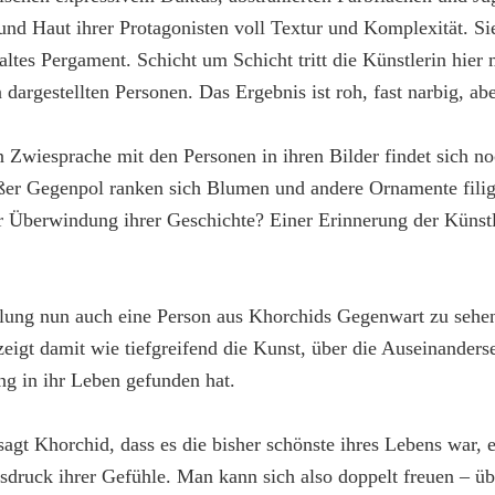
nd Haut ihrer Protagonisten voll Textur und Komplexität. Sie
altes Pergament. Schicht um Schicht tritt die Künstlerin hier 
 dargestellten Personen. Das Ergebnis ist roh, fast narbig, ab
Zwiesprache mit den Personen in ihren Bilder findet sich no
süßer Gegenpol ranken sich Blumen und andere Ornamente fili
 Überwindung ihrer Geschichte? Einer Erinnerung der Künstle
ellung nun auch eine Person aus Khorchids Gegenwart zu sehen.
zeigt damit wie tiefgreifend die Kunst, über die Auseinanders
ng in ihr Leben gefunden hat.
 sagt Khorchid, dass es die bisher schönste ihres Lebens war, 
usdruck ihrer Gefühle. Man kann sich also doppelt freuen – ü