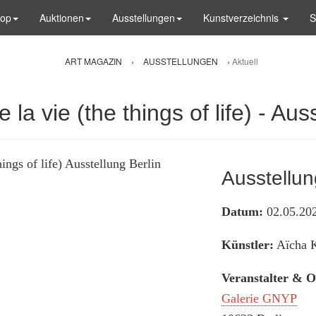
hop
Auktionen
Ausstellungen
Kunstverzeichnis
S
ART MAGAZIN
›
AUSSTELLUNGEN
›
Aktuell
la vie (the things of life) - Aus
Ausstellu
Datum:
02.05.202
Künstler:
Aïcha K
Veranstalter & O
Galerie GNYP