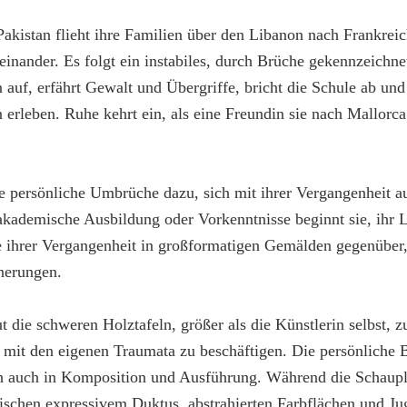
akistan flieht ihre Familien über den Libanon nach Frankreic
useinander. Es folgt ein instabiles, durch Brüche gekennzeichn
 auf, erfährt Gewalt und Übergriffe, bricht die Schule ab un
erleben. Ruhe kehrt ein, als eine Freundin sie nach Mallorca 
e persönliche Umbrüche dazu, sich mit ihrer Vergangenheit a
 akademische Ausbildung oder Vorkenntnisse beginnt sie, ihr
sie ihrer Vergangenheit in großformatigen Gemälden gegenüber,
nnerungen.
t die schweren Holztafeln, größer als die Künstlerin selbst, z
 mit den eigenen Traumata zu beschäftigen. Die persönliche 
ich auch in Komposition und Ausführung. Während die Schaupl
zwischen expressivem Duktus, abstrahierten Farbflächen und Ju