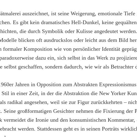
tmalerei auszeichnet, ist seine Weigerung, emotionale Tiefe i
chen. Es gibt kein dramatisches Hell-Dunkel, keine gequälten
hichten, die durch Symbolik oder Kulisse angedeutet werden. 
 Modelle blicken oft ausdruckslos oder leicht aus dem Bild he
formaler Komposition wie von persönlicher Identität geprägt
 paradoxerweise dazu ein, sich selbst in das Werk zu projizi
 selbst geschaffen, sondern dadurch, wie wir als Betrachter d
 1960er Jahren in Opposition zum Abstrakten Expressionismus
 Stil in einer Zeit, in der die Abstraktion die New Yorker Ku
ls radikal angesehen, weil sie zur Figur zurückkehrten – nich
nz. Seine großformatigen Gesichter nehmen die Fixierung der 
k vermeidet die Ironie und den konsumistischen Kommentar, 
ebracht werden. Stattdessen geht es in seinen Porträts wirkli