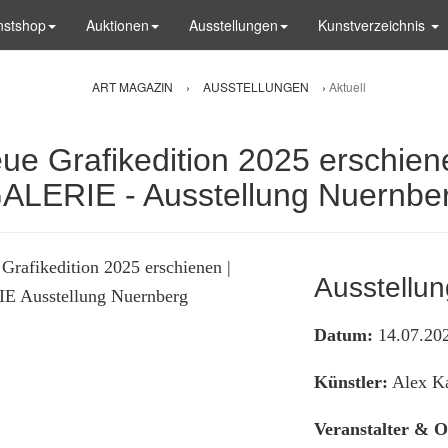
nstshop
Auktionen
Ausstellungen
Kunstverzeichnis
ART MAGAZIN
›
AUSSTELLUNGEN
›
Aktuell
 Neue Grafikedition 2025 ersch
ALERIE - Ausstellung Nuernbe
Ausstellun
Datum:
14.07.202
Künstler:
Alex K
Veranstalter & O