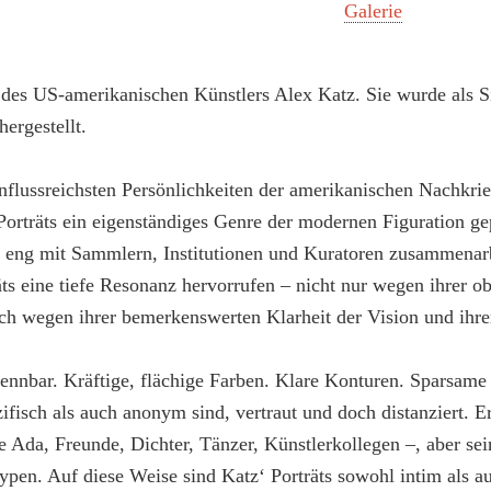
Galerie
k des US-amerikanischen Künstlers Alex Katz. Sie wurde als S
ergestellt.
einflussreichsten Persönlichkeiten der amerikanischen Nachkrie
Porträts ein eigenständiges Genre der modernen Figuration ge
n eng mit Sammlern, Institutionen und Kuratoren zusammenarbe
räts eine tiefe Resonanz hervorrufen – nicht nur wegen ihrer o
h wegen ihrer bemerkenswerten Klarheit der Vision und ihrer
rkennbar. Kräftige, flächige Farben. Klare Konturen. Sparsame
ifisch als auch anonym sind, vertraut und doch distanziert. 
 Ada, Freunde, Dichter, Tänzer, Künstlerkollegen –, aber se
ypen. Auf diese Weise sind Katz‘ Porträts sowohl intim als au