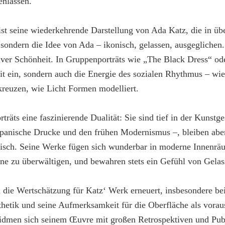
nlassen.
 ist seine wiederkehrende Darstellung von Ada Katz, die in ü
, sondern die Idee von Ada – ikonisch, gelassen, ausgeglichen
iver Schönheit. In Gruppenporträts wie „The Black Dress“ od
eit ein, sondern auch die Energie des sozialen Rhythmus – w
kreuzen, wie Licht Formen modelliert.
räts eine faszinierende Dualität: Sie sind tief in der Kunstge
japanische Drucke und den frühen Modernismus –, bleiben aber
isch. Seine Werke fügen sich wunderbar in moderne Innenräu
ne zu überwältigen, und bewahren stets ein Gefühl von Gelass
ch die Wertschätzung für Katz‘ Werk erneuert, insbesondere be
sthetik und seine Aufmerksamkeit für die Oberfläche als vora
dmen sich seinem Œuvre mit großen Retrospektiven und Publ