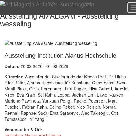
T
n
Ausstellung AMALGAM - Ausstellung
wesseling
Ausstellung Institution Alanus Hochschule
Datum:
20.02.2026 - 01.03.2026
Künstler:
Ausstellende: Studierende der Klasse Prof. Dr. Ulrika
Eller-Rüter, Alanus Hochschule für Kunst und Gesellschaft Sven-
Manit Blass, Olivia Ehrenburg, Julia Engler, Elisa Gabelli, Amelie
Kirch, Eva Krain, Sol Kuhn, Loppa, Jaehan Lim, Lavie Nguyen,
Marlene Pawlinetz, Yunxuan Peng , Rachel Petersen, Matti
Püschel, Fabian Rahn, Seline Reber, Nico Reisich, Norma
Rennel, Raphael Sack, Ema Saracevic, Alec Takisoglu, Otis
Tomassucci, Yi Yang
Veranstalter & Ort:
Institution Alanus Hochschule