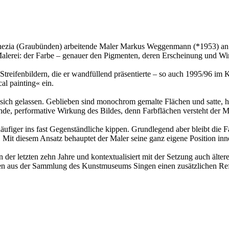
mnezia (Graubünden) arbeitende Maler Markus Weggenmann (*1953) an
 Malerei: der Farbe – genauer den Pigmenten, deren Erscheinung und Wi
 Streifenbildern, die er wandfüllend präsentierte – so auch 1995/96 im 
al painting« ein.
 sich gelassen. Geblieben sind monochrom gemalte Flächen und satte, 
tende, performative Wirkung des Bildes, denn Farbflächen versteht der
ufiger ins fast Gegenständliche kippen. Grundlegend aber bleibt die 
. Mit diesem Ansatz behauptet der Maler seine ganz eigene Position inn
 der letzten zehn Jahre und kontextualisiert mit der Setzung auch ält
nnen aus der Sammlung des Kunstmuseums Singen einen zusätzlichen Re