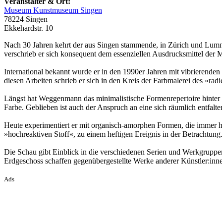
Veranstalter & Ort:
Museum Kunstmuseum Singen
78224 Singen
Ekkehardstr. 10
Nach 30 Jahren kehrt der aus Singen stammende, in Zürich und Lu
verschrieb er sich konsequent dem essenziellen Ausdrucksmittel der
International bekannt wurde er in den 1990er Jahren mit vibrierenden
diesen Arbeiten schrieb er sich in den Kreis der Farbmalerei des »radic
Längst hat Weggenmann das minimalistische Formenrepertoire hinter
Farbe. Geblieben ist auch der Anspruch an eine sich räumlich entfal
Heute experimentiert er mit organisch-amorphen Formen, die immer hä
»hochreaktiven Stoff«, zu einem heftigen Ereignis in der Betrachtung
Die Schau gibt Einblick in die verschiedenen Serien und Werkgruppen
Erdgeschoss schaffen gegenübergestellte Werke anderer Künstler:i
Ads