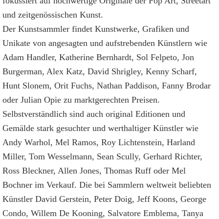
fokussiert auf hochwertige Originale der Pop Art, Streetart
und zeitgenössischen Kunst.
Der Kunstsammler findet Kunstwerke, Grafiken und
Unikate von angesagten und aufstrebenden Künstlern wie
Adam Handler, Katherine Bernhardt, Sol Felpeto, Jon
Burgerman, Alex Katz, David Shrigley, Kenny Scharf,
Hunt Slonem, Orit Fuchs, Nathan Paddison, Fanny Brodar
oder Julian Opie zu marktgerechten Preisen.
Selbstverständlich sind auch original Editionen und
Gemälde stark gesuchter und werthaltiger Künstler wie
Andy Warhol, Mel Ramos, Roy Lichtenstein, Harland
Miller, Tom Wesselmann, Sean Scully, Gerhard Richter,
Ross Bleckner, Allen Jones, Thomas Ruff oder Mel
Bochner im Verkauf. Die bei Sammlern weltweit beliebten
Künstler David Gerstein, Peter Doig, Jeff Koons, George
Condo, Willem De Kooning, Salvatore Emblema, Tanya