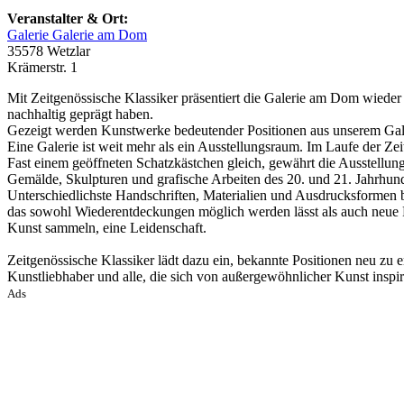
Veranstalter & Ort:
Galerie Galerie am Dom
35578 Wetzlar
Krämerstr. 1
Mit Zeitgenössische Klassiker präsentiert die Galerie am Dom wieder 
nachhaltig geprägt haben.
Gezeigt werden Kunstwerke bedeutender Positionen aus unserem Galer
Eine Galerie ist weit mehr als ein Ausstellungsraum. Im Laufe der Z
Fast einem geöffneten Schatzkästchen gleich, gewährt die Ausstellun
Gemälde, Skulpturen und grafische Arbeiten des 20. und 21. Jahrhund
Unterschiedlichste Handschriften, Materialien und Ausdrucksformen beg
das sowohl Wiederentdeckungen möglich werden lässt als auch neue P
Kunst sammeln, eine Leidenschaft.
Zeitgenössische Klassiker lädt dazu ein, bekannte Positionen neu zu 
Kunstliebhaber und alle, die sich von außergewöhnlicher Kunst inspirie
Ads