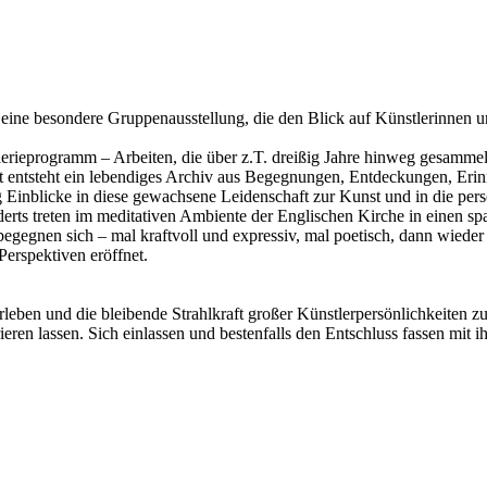
eine besondere Gruppenausstellung, die den Blick auf Künstlerinnen un
ieprogramm – Arbeiten, die über z.T. dreißig Jahre hinweg gesammelt
eit entsteht ein lebendiges Archiv aus Begegnungen, Entdeckungen, Er
g Einblicke in diese gewachsene Leidenschaft zur Kunst und in die per
erts treten im meditativen Ambiente der Englischen Kirche in einen s
egnen sich – mal kraftvoll und expressiv, mal poetisch, dann wieder le
erspektiven eröffnet.
erleben und die bleibende Strahlkraft großer Künstlerpersönlichkeiten
ren lassen. Sich einlassen und bestenfalls den Entschluss fassen mit ih