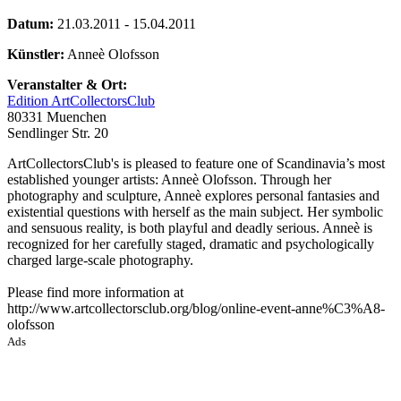
Datum:
21.03.2011 - 15.04.2011
Künstler:
Anneè Olofsson
Veranstalter & Ort:
Edition ArtCollectorsClub
80331 Muenchen
Sendlinger Str. 20
ArtCollectorsClub's is pleased to feature one of Scandinavia’s most
established younger artists: Anneè Olofsson. Through her
photography and sculpture, Anneè explores personal fantasies and
existential questions with herself as the main subject. Her symbolic
and sensuous reality, is both playful and deadly serious. Anneè is
recognized for her carefully staged, dramatic and psychologically
charged large-scale photography.
Please find more information at
http://www.artcollectorsclub.org/blog/online-event-anne%C3%A8-
olofsson
Ads