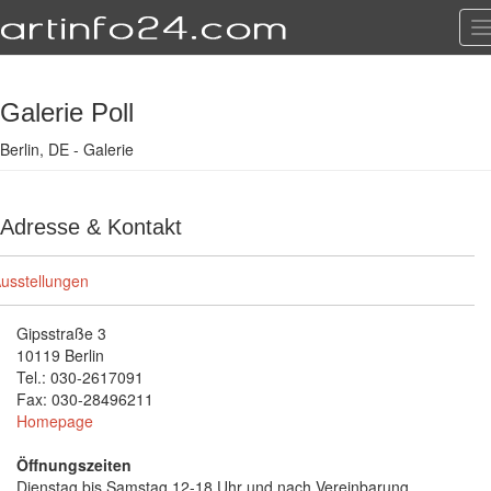
T
n
Galerie Poll
Berlin, DE - Galerie
Adresse & Kontakt
usstellungen
Gipsstraße 3
10119 Berlin
Tel.: 030-2617091
Fax: 030-28496211
Homepage
Öffnungszeiten
Dienstag bis Samstag 12-18 Uhr und nach Vereinbarung