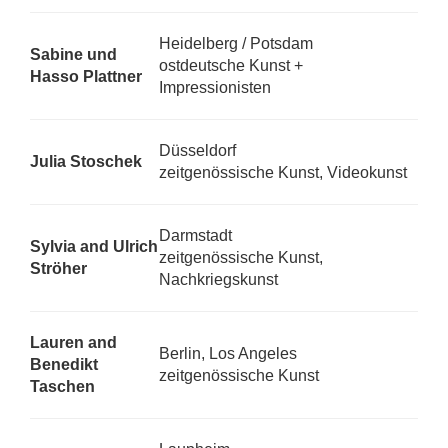
Heidelberg / Potsdam
Sabine und
ostdeutsche Kunst +
Hasso Plattner
Impressionisten
Düsseldorf
Julia Stoschek
zeitgenössische Kunst, Videokunst
Darmstadt
Sylvia and Ulrich
zeitgenössische Kunst,
Ströher
Nachkriegskunst
Lauren and
Berlin, Los Angeles
Benedikt
zeitgenössische Kunst
Taschen