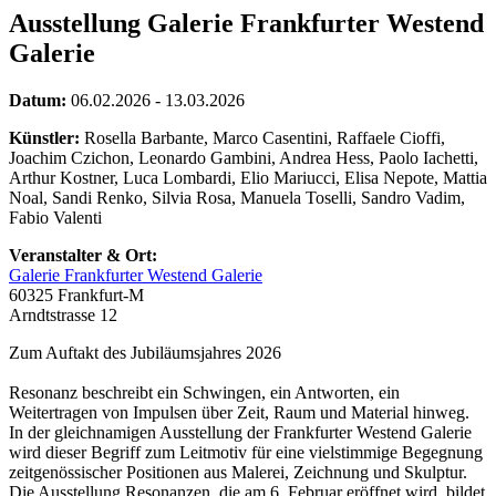
Ausstellung Galerie Frankfurter Westend
Galerie
Datum:
06.02.2026 - 13.03.2026
Künstler:
Rosella Barbante, Marco Casentini, Raffaele Cioffi,
Joachim Czichon, Leonardo Gambini, Andrea Hess, Paolo Iachetti,
Arthur Kostner, Luca Lombardi, Elio Mariucci, Elisa Nepote, Mattia
Noal, Sandi Renko, Silvia Rosa, Manuela Toselli, Sandro Vadim,
Fabio Valenti
Veranstalter & Ort:
Galerie Frankfurter Westend Galerie
60325 Frankfurt-M
Arndtstrasse 12
Zum Auftakt des Jubiläumsjahres 2026
Resonanz beschreibt ein Schwingen, ein Antworten, ein
Weitertragen von Impulsen über Zeit, Raum und Material hinweg.
In der gleichnamigen Ausstellung der Frankfurter Westend Galerie
wird dieser Begriff zum Leitmotiv für eine vielstimmige Begegnung
zeitgenössischer Positionen aus Malerei, Zeichnung und Skulptur.
Die Ausstellung Resonanzen, die am 6. Februar eröffnet wird, bildet