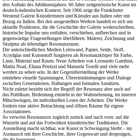
den Auftakt des Jubiläumsjahres: 60 Jahre zeitgenössische Kunst im
deutsch-italienischen Kontext. Seit 1966 zeigt die Frankfurter
Westend Galerie Künstlerinnen und Künstler aus Italien oder mit
Bezug zu Italien. Bei den ausgestellten Werken handelt es sich um
aktuelle Positionen, die die Geschichte der Galerie weiterschreiben,
historische Impulse neu entfalten, verschieben, aufbrechen und in
gegenwärtige Fragestellungen überführen: Malerei, Zeichnung und
Skulptur als lebendiger Resonanzraum.
Die unterschiedlichen Medien Leinwand, Papier, Seide, Stoff,
Acrylglas und Kunststoff fungieren als Resonanzkörper für Farbe,
Linie, Material und Raum. Neue Arbeiten von Leonardo Gambini,
Mattia Noal, Eliana Petrizzi und Manuela Toselli und viele mehr
werden zu sehen sein. In der Gegenüberstellung der Werke
entstehen visuelle Spannungen, Übereinstimmungen und Dialoge
zwischen Generationen, Haltungen und formalen Ansätzen.
Nicht zuletzt bezieht sich der Begriff der Resonanz aber auch auf
das Publikum. Bedeutung entsteht in der Wahrnehmung, im inneren
Mitschwingen, im individuellen Lesen der Arbeiten. Die Werke
fordern eine aktive Betrachtung und öffnen Räume für eigene
Assoziationen.
So verweist Resonanzen zugleich zurück und nach vorn: auf die
Wurzeln und auf das Fortwirken künstlerischer Traditionen. Die
Ausstellung macht sichtbar, wie Kunst in Schwingung bleibt – im
Austausch mit ihrer Geschichte, ihrer Gegenwart und denjenigen,
die ihr begegnen.