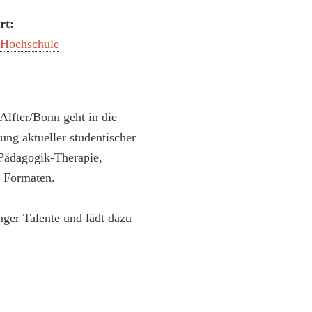
rt:
s Hochschule
lfter/Bonn geht in die
ng aktueller studentischer
-Pädagogik-Therapie,
n Formaten.
unger Talente und lädt dazu