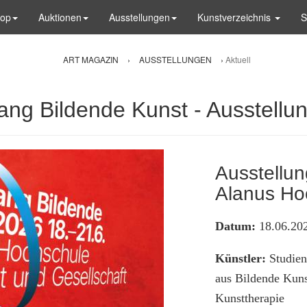
hop
Auktionen
Ausstellungen
Kunstverzeichnis
S
ART MAGAZIN
›
AUSSTELLUNGEN
›
Aktuell
ng Bildende Kunst - Ausstellung
Ausstellung
Alanus Ho
Datum:
18.06.202
Künstler:
Studien
aus Bildende Kun
Kunsttherapie