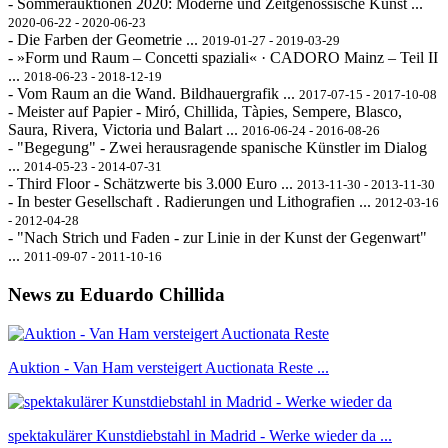
- Sommerauktionen 2020: Moderne und Zeitgenössische Kunst ...
2020-06-22 - 2020-06-23
- Die Farben der Geometrie ...
2019-01-27 - 2019-03-29
- »Form und Raum – Concetti spaziali« · CADORO Mainz – Teil II
...
2018-06-23 - 2018-12-19
- Vom Raum an die Wand. Bildhauergrafik ...
2017-07-15 - 2017-10-08
- Meister auf Papier - Miró, Chillida, Tàpies, Sempere, Blasco,
Saura, Rivera, Victoria und Balart ...
2016-06-24 - 2016-08-26
- "Begegung" - Zwei herausragende spanische Künstler im Dialog
...
2014-05-23 - 2014-07-31
- Third Floor - Schätzwerte bis 3.000 Euro ...
2013-11-30 - 2013-11-30
- In bester Gesellschaft . Radierungen und Lithografien ...
2012-03-16
- 2012-04-28
- "Nach Strich und Faden - zur Linie in der Kunst der Gegenwart"
...
2011-09-07 - 2011-10-16
News zu Eduardo Chillida
Auktion - Van Ham versteigert Auctionata Reste ...
spektakulärer Kunstdiebstahl in Madrid - Werke wieder da ...