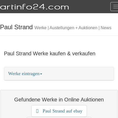
T
n
Paul Strand
Werke | Austellungen + Auktionen | News
Paul Strand Werke kaufen & verkaufen
Werke eintragen
Termine eintragen
Kunstwerke eintragen
Gefundene Werke in Online Auktionen
als Anbieter eintragen
mehr erfahren
Paul Strand auf ebay