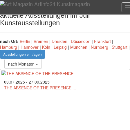
T
n
aktuelle Ausstellungen im Juli
Kunstausstellungen
nach Ort:
Berlin
|
Bremen
|
Dresden
|
Düsseldorf
|
Frankfurt
|
Hamburg
|
Hannover
|
Köln
|
Leipzig
|
München
|
Nürnberg
|
Stuttgart
|
Ausstellungen eintragen
nach Monaten
03.07.2025 - 27.09.2025
THE ABSENCE OF THE PRESENCE ...