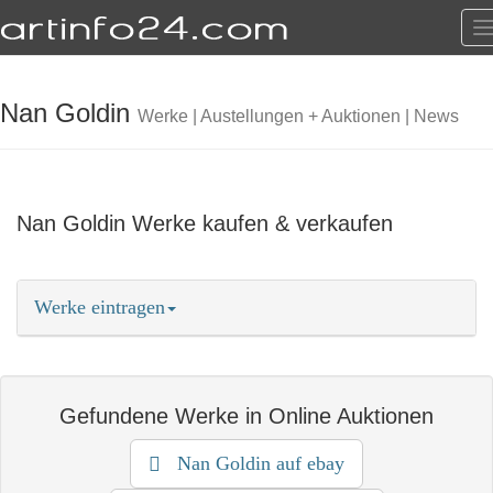
T
n
Nan Goldin
Werke | Austellungen + Auktionen | News
Nan Goldin Werke kaufen & verkaufen
Werke eintragen
Termine eintragen
Kunstwerke eintragen
Gefundene Werke in Online Auktionen
als Anbieter eintragen
mehr erfahren
Nan Goldin auf ebay