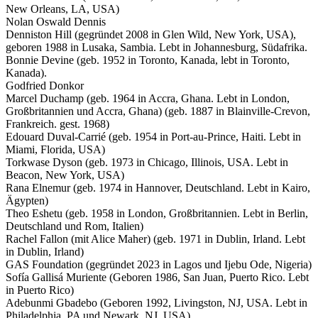
New Orleans, LA, USA)
Nolan Oswald Dennis
Denniston Hill (gegründet 2008 in Glen Wild, New York, USA),
geboren 1988 in Lusaka, Sambia. Lebt in Johannesburg, Südafrika.
Bonnie Devine (geb. 1952 in Toronto, Kanada, lebt in Toronto,
Kanada).
Godfried Donkor
Marcel Duchamp (geb. 1964 in Accra, Ghana. Lebt in London,
Großbritannien und Accra, Ghana) (geb. 1887 in Blainville-Crevon,
Frankreich. gest. 1968)
Edouard Duval-Carrié (geb. 1954 in Port-au-Prince, Haiti. Lebt in
Miami, Florida, USA)
Torkwase Dyson (geb. 1973 in Chicago, Illinois, USA. Lebt in
Beacon, New York, USA)
Rana Elnemur (geb. 1974 in Hannover, Deutschland. Lebt in Kairo,
Ägypten)
Theo Eshetu (geb. 1958 in London, Großbritannien. Lebt in Berlin,
Deutschland und Rom, Italien)
Rachel Fallon (mit Alice Maher) (geb. 1971 in Dublin, Irland. Lebt
in Dublin, Irland)
GAS Foundation (gegründet 2023 in Lagos und Ijebu Ode, Nigeria)
Sofía Gallisá Muriente (Geboren 1986, San Juan, Puerto Rico. Lebt
in Puerto Rico)
Adebunmi Gbadebo (Geboren 1992, Livingston, NJ, USA. Lebt in
Philadelphia, PA und Newark, NJ, USA)