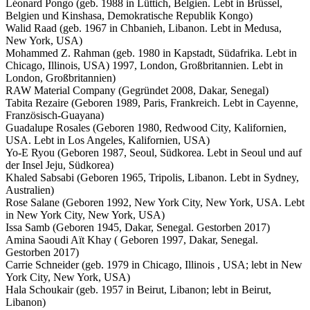
Léonard Pongo (geb. 1988 in Lüttich, Belgien. Lebt in Brüssel,
Belgien und Kinshasa, Demokratische Republik Kongo)
Walid Raad (geb. 1967 in Chbanieh, Libanon. Lebt in Medusa,
New York, USA)
Mohammed Z. Rahman (geb. 1980 in Kapstadt, Südafrika. Lebt in
Chicago, Illinois, USA) 1997, London, Großbritannien. Lebt in
London, Großbritannien)
RAW Material Company (Gegründet 2008, Dakar, Senegal)
Tabita Rezaire (Geboren 1989, Paris, Frankreich. Lebt in Cayenne,
Französisch-Guayana)
Guadalupe Rosales (Geboren 1980, Redwood City, Kalifornien,
USA. Lebt in Los Angeles, Kalifornien, USA)
Yo-E Ryou (Geboren 1987, Seoul, Südkorea. Lebt in Seoul und auf
der Insel Jeju, Südkorea)
Khaled Sabsabi (Geboren 1965, Tripolis, Libanon. Lebt in Sydney,
Australien)
Rose Salane (Geboren 1992, New York City, New York, USA. Lebt
in New York City, New York, USA)
Issa Samb (Geboren 1945, Dakar, Senegal. Gestorben 2017)
Amina Saoudi Aït Khay ( Geboren 1997, Dakar, Senegal.
Gestorben 2017)
Carrie Schneider (geb. 1979 in Chicago, Illinois , USA; lebt in New
York City, New York, USA)
Hala Schoukair (geb. 1957 in Beirut, Libanon; lebt in Beirut,
Libanon)