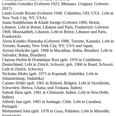
Leonilda González (Geboren 1923, Minuano, Uruguay. Geboren
2017)
Linda Goode Bryant (Geboren 1949, Columbus, OH, USA. Lebt in
New York City, NY, USA)
Joana Hadjithomas & Khalil Joreige (Geboren 1969, Beirut,
Libanon. Lebt in Beirut, Libanon und Paris, Frankreich; Geboren
1969, Moussaitbeh, Libanon. Lebt in Beirut, Libanon und Paris,
Frankreich)
Alexa Kumiko Hatanaka (Geboren 1988, Toronto, Kanada). Lebt in
Toronto, Kanada; New York City, NY, USA und Japan;
Ayrson Heráclito (geb. 1968 in Macaúbas, Bahia, Brasilien. Lebt in
Salvador, Bahia, Brasilien)
Clarissa Herbst & Dominique Rust (geb. 1959 in Crailsheim,
Deutschland. Lebt in Zürich, Schweiz; geb. 1960 in Basel, Schweiz.
Lebt in Zürich, Schweiz)
Nicholas Hlobo (geb. 1975 in Kapstadt, Südafrika. Lebt in
Johannesburg, Südafrika)
Carsten Höller (geb. 1961 in Brüssel, Belgien. Lebt in Stockholm,
Schweden; Biriwa, Ghana; und Toskana, Italien)
Sohrab Hura (geb. 1981 in Chinsurah, Indien. Lebt in Neu-Delhi,
Indien)
Alfredo Jaar (geb. 1965 in Santiago, Chile. Lebt in Lissabon,
Portugal)
Mohammed Joha (geb. 1978 in Gaza, Palästina. Lebt in Marseille,
Frankreich)