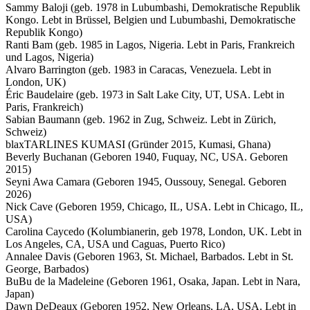
Sammy Baloji (geb. 1978 in Lubumbashi, Demokratische Republik
Kongo. Lebt in Brüssel, Belgien und Lubumbashi, Demokratische
Republik Kongo)
Ranti Bam (geb. 1985 in Lagos, Nigeria. Lebt in Paris, Frankreich
und Lagos, Nigeria)
Alvaro Barrington (geb. 1983 in Caracas, Venezuela. Lebt in
London, UK)
Éric Baudelaire (geb. 1973 in Salt Lake City, UT, USA. Lebt in
Paris, Frankreich)
Sabian Baumann (geb. 1962 in Zug, Schweiz. Lebt in Zürich,
Schweiz)
blaxTARLINES KUMASI (Gründer 2015, Kumasi, Ghana)
Beverly Buchanan (Geboren 1940, Fuquay, NC, USA. Geboren
2015)
Seyni Awa Camara (Geboren 1945, Oussouy, Senegal. Geboren
2026)
Nick Cave (Geboren 1959, Chicago, IL, USA. Lebt in Chicago, IL,
USA)
Carolina Caycedo (Kolumbianerin, geb 1978, London, UK. Lebt in
Los Angeles, CA, USA und Caguas, Puerto Rico)
Annalee Davis (Geboren 1963, St. Michael, Barbados. Lebt in St.
George, Barbados)
BuBu de la Madeleine (Geboren 1961, Osaka, Japan. Lebt in Nara,
Japan)
Dawn DeDeaux (Geboren 1952, New Orleans, LA, USA. Lebt in