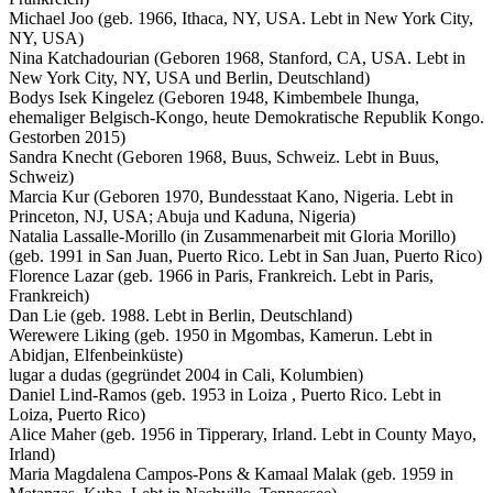
Michael Joo (geb. 1966, Ithaca, NY, USA. Lebt in New York City,
NY, USA)
Nina Katchadourian (Geboren 1968, Stanford, CA, USA. Lebt in
New York City, NY, USA und Berlin, Deutschland)
Bodys Isek Kingelez (Geboren 1948, Kimbembele Ihunga,
ehemaliger Belgisch-Kongo, heute Demokratische Republik Kongo.
Gestorben 2015)
Sandra Knecht (Geboren 1968, Buus, Schweiz. Lebt in Buus,
Schweiz)
Marcia Kur (Geboren 1970, Bundesstaat Kano, Nigeria. Lebt in
Princeton, NJ, USA; Abuja und Kaduna, Nigeria)
Natalia Lassalle-Morillo (in Zusammenarbeit mit Gloria Morillo)
(geb. 1991 in San Juan, Puerto Rico. Lebt in San Juan, Puerto Rico)
Florence Lazar (geb. 1966 in Paris, Frankreich. Lebt in Paris,
Frankreich)
Dan Lie (geb. 1988. Lebt in Berlin, Deutschland)
Werewere Liking (geb. 1950 in Mgombas, Kamerun. Lebt in
Abidjan, Elfenbeinküste)
lugar a dudas (gegründet 2004 in Cali, Kolumbien)
Daniel Lind-Ramos (geb. 1953 in Loiza , Puerto Rico. Lebt in
Loiza, Puerto Rico)
Alice Maher (geb. 1956 in Tipperary, Irland. Lebt in County Mayo,
Irland)
Maria Magdalena Campos-Pons & Kamaal Malak (geb. 1959 in