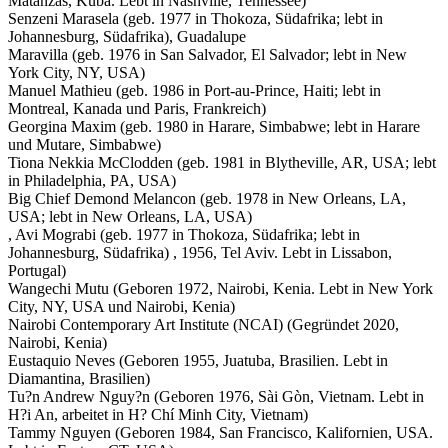
Matanzas, Kuba. Lebt in Nashville, Tennessee)
Senzeni Marasela (geb. 1977 in Thokoza, Südafrika; lebt in
Johannesburg, Südafrika), Guadalupe
Maravilla (geb. 1976 in San Salvador, El Salvador; lebt in New
York City, NY, USA)
Manuel Mathieu (geb. 1986 in Port-au-Prince, Haiti; lebt in
Montreal, Kanada und Paris, Frankreich)
Georgina Maxim (geb. 1980 in Harare, Simbabwe; lebt in Harare
und Mutare, Simbabwe)
Tiona Nekkia McClodden (geb. 1981 in Blytheville, AR, USA; lebt
in Philadelphia, PA, USA)
Big Chief Demond Melancon (geb. 1978 in New Orleans, LA,
USA; lebt in New Orleans, LA, USA)
, Avi Mograbi (geb. 1977 in Thokoza, Südafrika; lebt in
Johannesburg, Südafrika) , 1956, Tel Aviv. Lebt in Lissabon,
Portugal)
Wangechi Mutu (Geboren 1972, Nairobi, Kenia. Lebt in New York
City, NY, USA und Nairobi, Kenia)
Nairobi Contemporary Art Institute (NCAI) (Gegründet 2020,
Nairobi, Kenia)
Eustaquio Neves (Geboren 1955, Juatuba, Brasilien. Lebt in
Diamantina, Brasilien)
Tu?n Andrew Nguy?n (Geboren 1976, Sài Gòn, Vietnam. Lebt in
H?i An, arbeitet in H? Chí Minh City, Vietnam)
Tammy Nguyen (Geboren 1984, San Francisco, Kalifornien, USA.