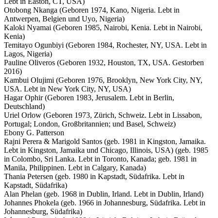
Lebt in Easton, CT, USA)
Otobong Nkanga (Geboren 1974, Kano, Nigeria. Lebt in
Antwerpen, Belgien und Uyo, Nigeria)
Kaloki Nyamai (Geboren 1985, Nairobi, Kenia. Lebt in Nairobi,
Kenia)
Temitayo Ogunbiyi (Geboren 1984, Rochester, NY, USA. Lebt in
Lagos, Nigeria)
Pauline Oliveros (Geboren 1932, Houston, TX, USA. Gestorben
2016)
Kambui Olujimi (Geboren 1976, Brooklyn, New York City, NY,
USA. Lebt in New York City, NY, USA)
Hagar Ophir (Geboren 1983, Jerusalem. Lebt in Berlin,
Deutschland)
Uriel Orlow (Geboren 1973, Zürich, Schweiz. Lebt in Lissabon,
Portugal; London, Großbritannien; und Basel, Schweiz)
Ebony G. Patterson
Rajni Perera & Marigold Santos (geb. 1981 in Kingston, Jamaika.
Lebt in Kingston, Jamaika und Chicago, Illinois, USA) (geb. 1985
in Colombo, Sri Lanka. Lebt in Toronto, Kanada; geb. 1981 in
Manila, Philippinen. Lebt in Calgary, Kanada)
Thania Petersen (geb. 1980 in Kapstadt, Südafrika. Lebt in
Kapstadt, Südafrika)
Alan Phelan (geb. 1968 in Dublin, Irland. Lebt in Dublin, Irland)
Johannes Phokela (geb. 1966 in Johannesburg, Südafrika. Lebt in
Johannesburg, Südafrika)