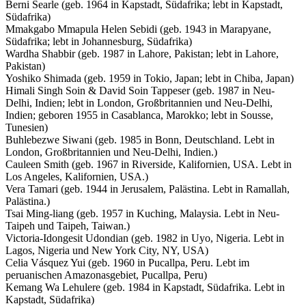
Berni Searle (geb. 1964 in Kapstadt, Südafrika; lebt in Kapstadt,
Südafrika)
Mmakgabo Mmapula Helen Sebidi (geb. 1943 in Marapyane,
Südafrika; lebt in Johannesburg, Südafrika)
Wardha Shabbir (geb. 1987 in Lahore, Pakistan; lebt in Lahore,
Pakistan)
Yoshiko Shimada (geb. 1959 in Tokio, Japan; lebt in Chiba, Japan)
Himali Singh Soin & David Soin Tappeser (geb. 1987 in Neu-
Delhi, Indien; lebt in London, Großbritannien und Neu-Delhi,
Indien; geboren 1955 in Casablanca, Marokko; lebt in Sousse,
Tunesien)
Buhlebezwe Siwani (geb. 1985 in Bonn, Deutschland. Lebt in
London, Großbritannien und Neu-Delhi, Indien.)
Cauleen Smith (geb. 1967 in Riverside, Kalifornien, USA. Lebt in
Los Angeles, Kalifornien, USA.)
Vera Tamari (geb. 1944 in Jerusalem, Palästina. Lebt in Ramallah,
Palästina.)
Tsai Ming-liang (geb. 1957 in Kuching, Malaysia. Lebt in Neu-
Taipeh und Taipeh, Taiwan.)
Victoria-Idongesit Udondian (geb. 1982 in Uyo, Nigeria. Lebt in
Lagos, Nigeria und New York City, NY, USA)
Celia Vásquez Yui (geb. 1960 in Pucallpa, Peru. Lebt im
peruanischen Amazonasgebiet, Pucallpa, Peru)
Kemang Wa Lehulere (geb. 1984 in Kapstadt, Südafrika. Lebt in
Kapstadt, Südafrika)