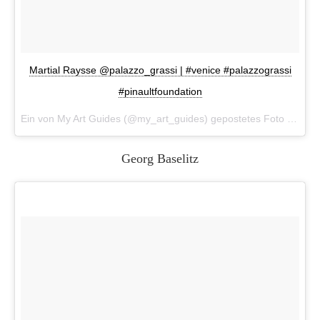
Martial Raysse @palazzo_grassi | #venice #palazzograssi
#pinaultfoundation
Ein von My Art Guides (@my_art_guides) gepostetes Foto am
10.
Georg Baselitz