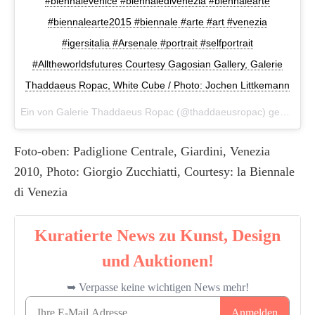
#biennalevenice #biennaledivenezia #biennalearte
#biennalearte2015 #biennale #arte #art #venezia
#igersitalia #Arsenale #portrait #selfportrait
#Alltheworldsfutures Courtesy Gagosian Gallery, Galerie
Thaddaeus Ropac, White Cube / Photo: Jochen Littkemann
Ein von Galerie Thaddaeus Ropac (@thaddaeusropac) gepostetes Foto am
Foto-oben: Padiglione Centrale, Giardini, Venezia
2010, Photo: Giorgio Zucchiatti, Courtesy: la Biennale
di Venezia