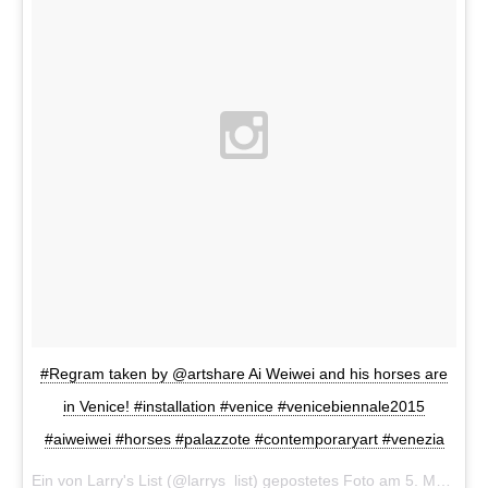
#Regram taken by @artshare Ai Weiwei and his horses are
in Venice! #installation #venice #venicebiennale2015
#aiweiwei #horses #palazzote #contemporaryart #venezia
Ein von Larry's List (@larrys_list) gepostetes Foto am
5. Mai 2015 um 0:22 Uhr