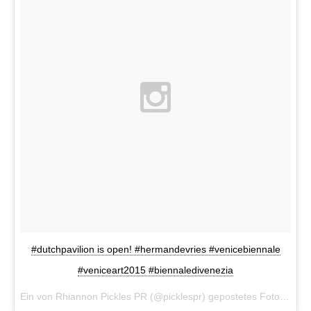
#dutchpavilion is open! #hermandevries #venicebiennale
#veniceart2015 #biennaledivenezia
Ein von Rhiannon Pickles PR (@picklespr) gepostetes Foto am
5.