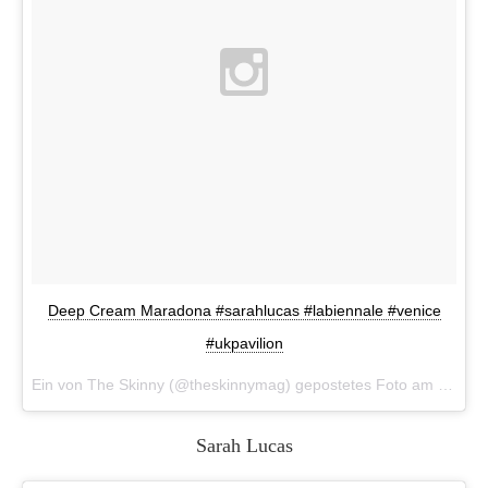
Deep Cream Maradona #sarahlucas #labiennale #venice
#ukpavilion
Ein von The Skinny (@theskinnymag) gepostetes Foto am
5. Mai
Sarah Lucas