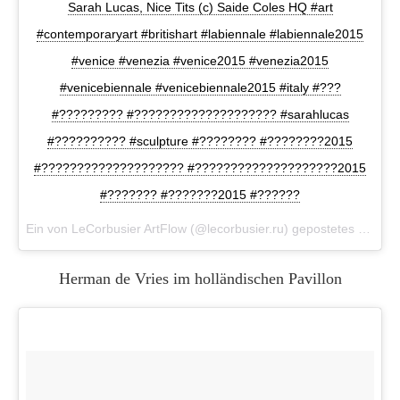
Sarah Lucas, Nice Tits (c) Saide Coles HQ #art
#contemporaryart #britishart #labiennale #labiennale2015
#venice #venezia #venice2015 #venezia2015
#venicebiennale #venicebiennale2015 #italy #???
#????????? #???????????????????? #sarahlucas
#?????????? #sculpture #???????? #????????2015
#???????????????????? #????????????????????2015
#??????? #???????2015 #??????
Ein von LeCorbusier ArtFlow (@lecorbusier.ru) gepostetes Foto am
Herman de Vries im holländischen Pavillon