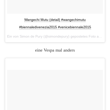
Wangechi Mutu (detail) #wangechimutu
#biennaledivenezia2015 #venicebiennale2015
Ein von Simon de Pury (@simondepury) gepostetes Foto am
5. M
eine Vespa mal anders