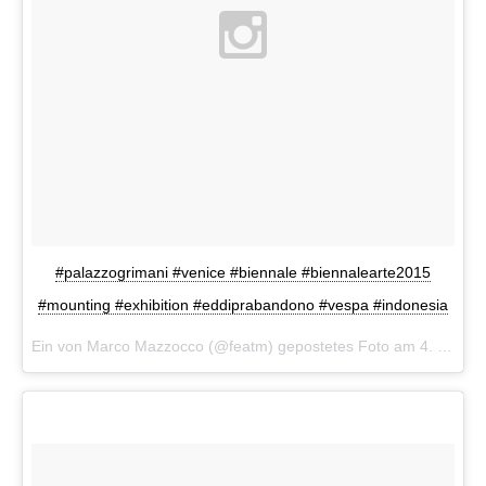
#palazzogrimani #venice #biennale #biennalearte2015
#mounting #exhibition #eddiprabandono #vespa #indonesia
Ein von Marco Mazzocco (@featm) gepostetes Foto am
4. Mai 2015 um 3:37 Uhr