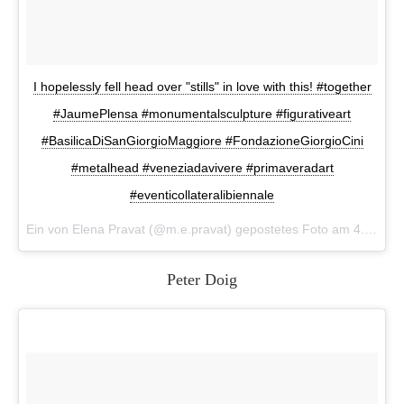
I hopelessly fell head over "stills" in love with this! #together
#JaumePlensa #monumentalsculpture #figurativeart
#BasilicaDiSanGiorgioMaggiore #FondazioneGiorgioCini
#metalhead #veneziadavivere #primaveradart
#eventicollateralibiennale
Ein von Elena Pravat (@m.e.pravat) gepostetes Foto am
4. Mai 2015 um 10:26 Uhr
Peter Doig