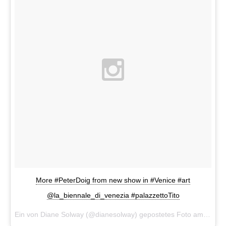
More #PeterDoig from new show in #Venice #art
@la_biennale_di_venezia #palazzettoTito
Ein von Diane Solway (@dianesolway) gepostetes Foto am
5. Ma