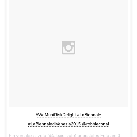
#WeMustRiskDelight #LaBiennale
#LaBiennalediVenezia2015 @robbieconal
Ein von alexis_zoto (@alexis_zoto) gepostetes Foto am
3. Mai 2015 um 5:49 Uhr