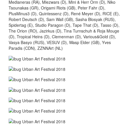
Medianeras (RA), Miezwars (D), Mini & Herr Orm (D), Niko
Tsounakas (GR), Origami Riots (GB), Peter Fahr (D),
PlusMinus3 (D), Quintessenz (D), René Meyer (D), RICE (E),
Robert Deutsch (D), Sam Wall (GB), Sasha Blosyak (RUS),
Spidertag (E), Studio Paragon (D), Tape That (D), Tasso (D),
The Orion (RO), Jazirkus (D), Tina Turnschuh & Roja Mouge
(D), Tropical Heins (D), Clemenman (D), Various&Gold (D),
Vasya Basyo (RUS), VESUV (D), Wasp Elder (GB), Yves
Paradis (CDN), ZZNNArt (NL)