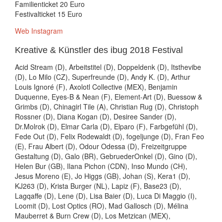
Familienticket 20 Euro
Festivalticket 15 Euro
Web
Instagram
Kreative & Künstler des ibug 2018 Festival
Acid Stream (D), Arbeitstitel (D), Doppeldenk (D), Itsthevibe
(D), Lo Milo (CZ), Superfreunde (D), Andy K. (D), Arthur
Louis Ignoré (F), Axolotl Collective (MEX), Benjamin
Duquenne, Eyes-B & Nean (F), Element-Art (D), Buessow &
Grimbs (D), Chinagirl Tile (A), Christian Rug (D), Christoph
Rossner (D), Diana Kogan (D), Desiree Sander (D),
Dr.Molrok (D), Elmar Carla (D), Elparo (F), Farbgefühl (D),
Fede Out (D), Felix Rodewaldt (D), fogeljunge (D), Fran Feo
(E), Frau Albert (D), Odour Odessa (D), Freizeitgruppe
Gestaltung (D), Galo (BR), GebruederOnkel (D), Gino (D),
Helen Bur (GB), Ilana Pichon (CDN), Inso Mundo (CH),
Jesus Moreno (E), Jo Higgs (GB), Johan (S), Kera1 (D),
KJ263 (D), Krista Burger (NL), Lapiz (F), Base23 (D),
Lagqaffe (D), Lene (D), Lisa Baier (D), Luca Di Maggio (I),
Loomit (D), Lost Optics (RO), Mad Gallosch (D), Mélina
Mauberret & Burn Crew (D), Los Metzican (MEX),