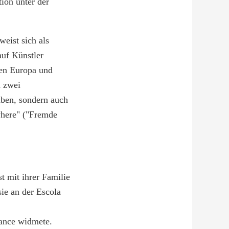
ion unter der
eist sich als
auf Künstler
hen Europa und
a zwei
aben, sondern auch
where" ("Fremde
 mit ihrer Familie
sie an der Escola
mance widmete.