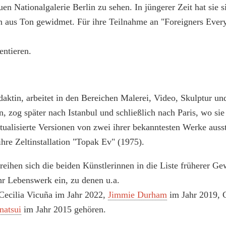
en Nationalgalerie Berlin zu sehen. In jüngerer Zeit hat sie s
 aus Ton gewidmet. Für ihre Teilnahme an "Foreigners Ever
entieren.
daktin, arbeitet in den Bereichen Malerei, Video, Skulptur und
, zog später nach Istanbul und schließlich nach Paris, wo sie
ktualisierte Versionen von zwei ihrer bekanntesten Werke ausst
ihre Zeltinstallation "Topak Ev" (1975).
eihen sich die beiden Künstlerinnen in die Liste früherer G
r Lebenswerk ein, zu denen u.a.
ecilia Vicuña im Jahr 2022,
Jimmie Durham
im Jahr 2019, 
natsui
im Jahr 2015 gehören.