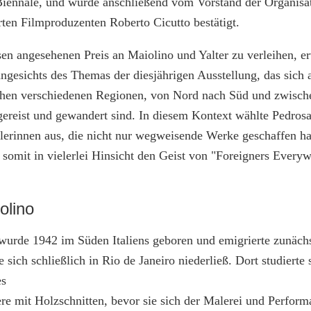
Biennale, und wurde anschließend vom Vorstand der Organisat
ten Filmproduzenten Roberto Cicutto bestätigt.
en angesehenen Preis an Maiolino und Yalter zu verleihen, erw
gesichts des Themas der diesjährigen Ausstellung, das sich 
schen verschiedenen Regionen, von Nord nach Süd und zwisc
gereist und gewandert sind. In diesem Kontext wählte Pedros
erinnen aus, die nicht nur wegweisende Werke geschaffen h
 somit in vielerlei Hinsicht den Geist von "Foreigners Every
olino
urde 1942 im Süden Italiens geboren und emigrierte zunächst
 sich schließlich in Rio de Janeiro niederließ. Dort studierte 
es
re mit Holzschnitten, bevor sie sich der Malerei und Perfor