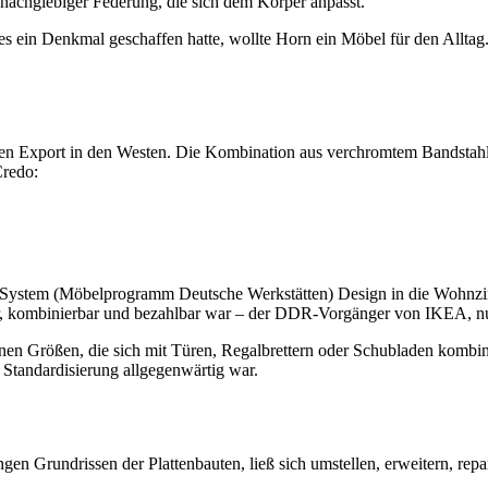
d nachgiebiger Federung, die sich dem Körper anpasst.
es ein Denkmal geschaffen hatte, wollte Horn ein Möbel für den Allta
r den Export in den Westen. Die Kombination aus verchromtem Bandstah
Credo:
DW-System (Möbelprogramm Deutsche Werkstätten) Design in die Wohn
, kombinierbar und bezahlbar war – der DDR-Vorgänger von IKEA, nu
nen Größen, die sich mit Türen, Regalbrettern oder Schubladen kombi
 Standardisierung allgegenwärtig war.
n Grundrissen der Plattenbauten, ließ sich umstellen, erweitern, repa