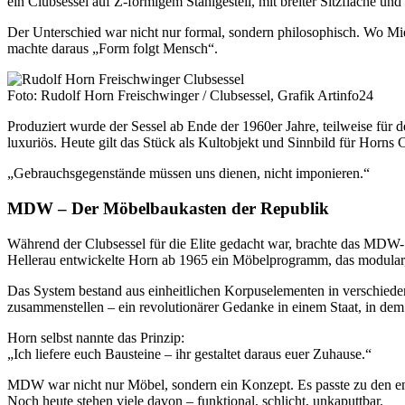
ein Clubsessel auf Z-förmigem Stahlgestell, mit breiter Sitzfläche un
Der Unterschied war nicht nur formal, sondern philosophisch. Wo Mi
machte daraus „Form folgt Mensch“.
Foto: Rudolf Horn Freischwinger / Clubsessel, Grafik Artinfo24
Produziert wurde der Sessel ab Ende der 1960er Jahre, teilweise fü
luxuriös. Heute gilt das Stück als Kultobjekt und Sinnbild für Horns 
„Gebrauchsgegenstände müssen uns dienen, nicht imponieren.“
MDW – Der Möbelbaukasten der Republik
Während der Clubsessel für die Elite gedacht war, brachte das M
Hellerau entwickelte Horn ab 1965 ein Möbelprogramm, das modular
Das System bestand aus einheitlichen Korpuselementen in verschiede
zusammenstellen – ein revolutionärer Gedanke in einem Staat, in dem
Horn selbst nannte das Prinzip:
„Ich liefere euch Bausteine – ihr gestaltet daraus euer Zuhause.“
MDW war nicht nur Möbel, sondern ein Konzept. Es passte zu den enge
Noch heute stehen viele davon – funktional, schlicht, unkaputtbar.