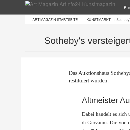
Ku
ART MAGAZIN STARTSEITE
›
KUNSTMARKT
›
Sotheby'
Sotheby's versteige
Das Auktionshaus Sothebys 
restituiert wurden.
Altmeister A
Dabei handelt es sic
di Giovanni. Die von