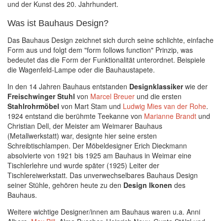
und der Kunst des 20. Jahrhundert.
Was ist Bauhaus Design?
Das Bauhaus Design zeichnet sich durch seine schlichte, einfache
Form aus und folgt dem "form follows function" Prinzip, was
bedeutet das die Form der Funktionalität unterordnet. Beispiele
die Wagenfeld-Lampe oder die Bauhaustapete.
In den 14 Jahren Bauhaus entstanden
Designklassiker
wie der
Freischwinger Stuhl
von
Marcel Breuer
und die ersten
Stahlrohrmöbel
von Mart Stam und
Ludwig Mies van der Rohe
.
1924 entstand die berühmte Teekanne von
Marianne Brandt
und
Christian Dell, der Meister am Weimarer Bauhaus
(Metallwerkstatt) war, designte hier seine ersten
Schreibtischlampen. Der Möbeldesigner Erich Dieckmann
absolvierte von 1921 bis 1925 am Bauhaus in Weimar eine
Tischlerlehre und wurde später (1925) Leiter der
Tischlereiwerkstatt. Das unverwechselbares Bauhaus Design
seiner Stühle, gehören heute zu den
Design Ikonen
des
Bauhaus.
Weitere wichtige Designer/innen am Bauhaus waren u.a. Anni