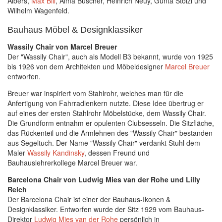
Albers,
Max Bill
, Alma Buscher, Heinrich Neuy, Gunta Stölzl und
Wilhelm Wagenfeld.
Bauhaus Möbel & Designklassiker
Wassily Chair von Marcel Breuer
Der "Wassily Chair", auch als Modell B3 bekannt, wurde von 1925
bis 1926 von dem Architekten und Möbeldesigner
Marcel Breuer
entworfen.
Breuer war inspiriert vom Stahlrohr, welches man für die
Anfertigung von Fahrradlenkern nutzte. Diese Idee übertrug er
auf eines der ersten Stahlrohr Möbelstücke, dem Wassily Chair.
Die Grundform entnahm er opulenten Clubsesseln. Die Sitzfläche,
das Rückenteil und die Armlehnen des "Wassily Chair" bestanden
aus Segeltuch. Der Name "Wassily Chair" verdankt Stuhl dem
Maler
Wassily Kandinsky
, dessen Freund und
Bauhauslehrerkollege Marcel Breuer war.
Barcelona Chair von Ludwig Mies van der Rohe und Lilly
Reich
Der Barcelona Chair ist einer der Bauhaus-Ikonen &
Designklassiker. Entworfen wurde der Sitz 1929 vom Bauhaus-
Direktor
Ludwig Mies van der Rohe
persönlich in