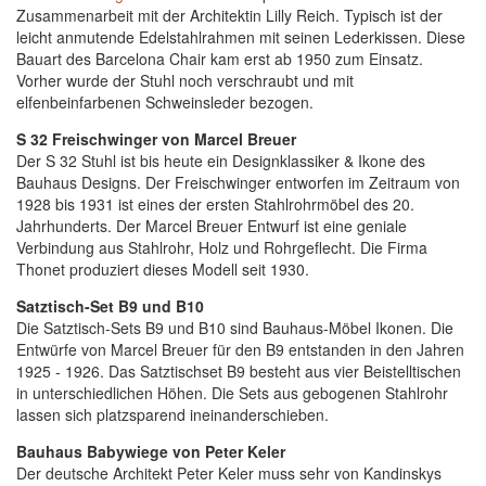
Zusammenarbeit mit der Architektin Lilly Reich. Typisch ist der
leicht anmutende Edelstahlrahmen mit seinen Lederkissen. Diese
Bauart des Barcelona Chair kam erst ab 1950 zum Einsatz.
Vorher wurde der Stuhl noch verschraubt und mit
elfenbeinfarbenen Schweinsleder bezogen.
S 32 Freischwinger von Marcel Breuer
Der S 32 Stuhl ist bis heute ein Designklassiker & Ikone des
Bauhaus Designs. Der Freischwinger entworfen im Zeitraum von
1928 bis 1931 ist eines der ersten Stahlrohrmöbel des 20.
Jahrhunderts. Der Marcel Breuer Entwurf ist eine geniale
Verbindung aus Stahlrohr, Holz und Rohrgeflecht. Die Firma
Thonet produziert dieses Modell seit 1930.
Satztisch-Set B9 und B10
Die Satztisch-Sets B9 und B10 sind Bauhaus-Möbel Ikonen. Die
Entwürfe von Marcel Breuer für den B9 entstanden in den Jahren
1925 - 1926. Das Satztischset B9 besteht aus vier Beistelltischen
in unterschiedlichen Höhen. Die Sets aus gebogenen Stahlrohr
lassen sich platzsparend ineinanderschieben.
Bauhaus Babywiege von Peter Keler
Der deutsche Architekt Peter Keler muss sehr von Kandinskys