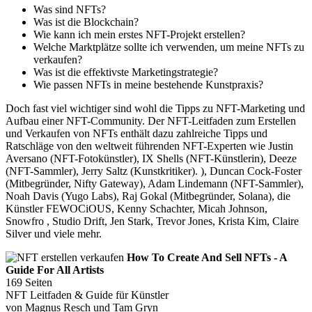
Was sind NFTs?
Was ist die Blockchain?
Wie kann ich mein erstes NFT-Projekt erstellen?
Welche Marktplätze sollte ich verwenden, um meine NFTs zu
verkaufen?
Was ist die effektivste Marketingstrategie?
Wie passen NFTs in meine bestehende Kunstpraxis?
Doch fast viel wichtiger sind wohl die Tipps zu NFT-Marketing und
Aufbau einer NFT-Community. Der NFT-Leitfaden zum Erstellen
und Verkaufen von NFTs enthält dazu zahlreiche Tipps und
Ratschläge von den weltweit führenden NFT-Experten wie Justin
Aversano (NFT-Fotokünstler), IX Shells (NFT-Künstlerin), Deeze
(NFT-Sammler), Jerry Saltz (Kunstkritiker). ), Duncan Cock-Foster
(Mitbegründer, Nifty Gateway), Adam Lindemann (NFT-Sammler),
Noah Davis (Yugo Labs), Raj Gokal (Mitbegründer, Solana), die
Künstler FEWOCiOUS, Kenny Schachter, Micah Johnson,
Snowfro , Studio Drift, Jen Stark, Trevor Jones, Krista Kim, Claire
Silver und viele mehr.
How To Create And Sell NFTs - A
Guide For All Artists
169 Seiten
NFT Leitfaden & Guide für Künstler
von Magnus Resch und Tam Gryn