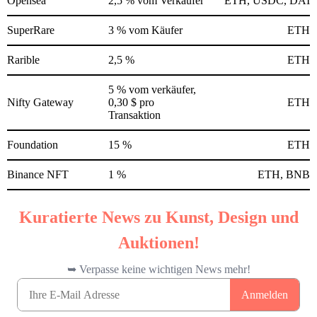
Opensea
2,5 % vom Verkäufer
ETH, USDC, DAI
SuperRare
3 % vom Käufer
ETH
Rarible
2,5 %
ETH
5 % vom verkäufer,
Nifty Gateway
0,30 $ pro
ETH
Transaktion
Foundation
15 %
ETH
Binance NFT
1 %
ETH, BNB