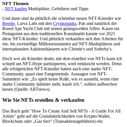
NFT Themen
-
NFT kaufen
Marktplätze, Gebühren und Tipps
Und dann sind da plötzlich die scheinbar neuen NFT-Künstler wie
Beeple
, Larva Labs mit den
Cryptopunks
, Pak und natürlich der
Bored Ape Yacht Club mit seinen gelangweilten Affen. Kaum ein
Protagonist aus dem traditionellen Kunstmarkt kannte vor 2021
diese NFT-Künstler. Und plötzlich verkauften sich ihre Arbeiten für
ein- bis zweistellige Millionensummen auf NFT-Marktplätzen und
internationalen Auktionshäusern wie Christie's und Sotheby's.
Doch wer als Künstler denkt, mit dem erstellen von NFTs kann ich
schnell am NFT-Hype partizipieren, wird enttäuscht werden. Denn
alle erfolgreichen NFT-Künstler haben auch eine starke NFT-
Community, quasi eine Fangemeinde. Aussagen von NFT-
Sammlern wie: „Es spielt keine Rolle, wie es aussieht, wenn eine
starke Community dahinter steht, kaufe ich.“, sollten aufhorchen
lassen (Quelle: ARTnews).
Wie Sie NFTs erstellen & verkaufen
Das Buch geht "How To Create And Sell NFTs - A Guide For All
Artists" geht auf die Grundsätzlichkeiten von Krypto-Wallet,
Blockchain oder „Gas fees“ (Transaktionsgebühren) ein: