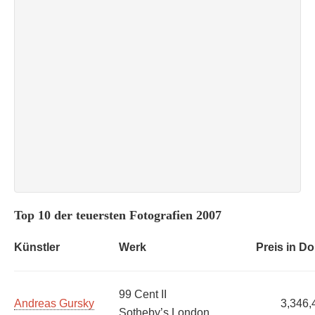
Top 10 der teuersten Fotografien 2007
Künstler
Werk
Preis in Do
99 Cent II
Andreas Gursky
3,346,
Sotheby’s London